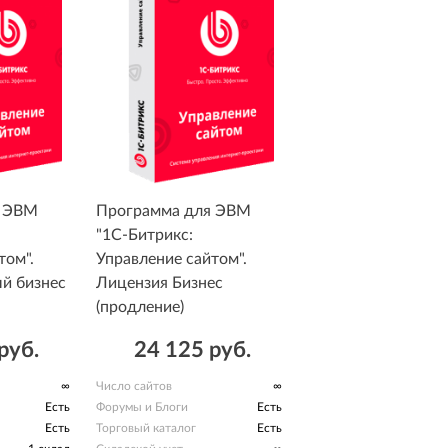
я ЭВМ
Программа для ЭВМ
"1С-Битрикс:
том".
Управление сайтом".
й бизнес
Лицензия Бизнес
(продление)
руб.
24 125 руб.
∞
Число сайтов
∞
Есть
Форумы и Блоги
Есть
Есть
Торговый каталог
Есть