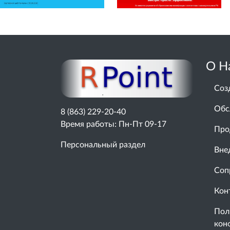
О Н
Соз
Обс
8 (863) 229-20-40
Время работы: Пн-Пт 09-17
Про
Персональный раздел
Вне
Соп
Кон
Пол
кон