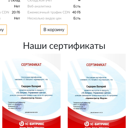
1 склад
Складской учет
∞
Нет
Веб-аналитика
Есть
к CDN
20 Гб
Ежемесячный трафик CDN
40 Гб
н
Нет
Несколько видов цен
Есть
ну
В корзину
Наши сертификаты