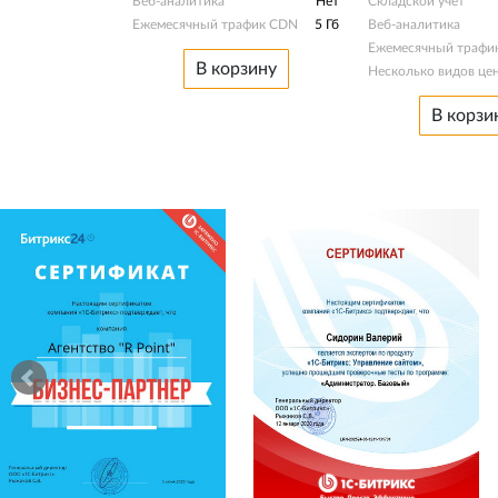
Веб-аналитика
Нет
Складской учет
Ежемесячный трафик CDN
5 Гб
Веб-аналитика
Ежемесячный трафи
В корзину
Несколько видов це
В корзи