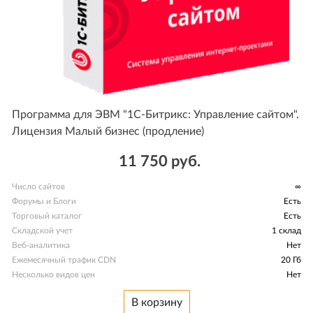
Программа для ЭВМ "1С-Битрикс: Управление сайтом".
Лицензия Малый бизнес (продление)
11 750 руб.
Число сайтов
∞
Форумы и Блоги
Есть
Торговый каталог
Есть
Складской учет
1 склад
Веб-аналитика
Нет
Ежемесячный трафик CDN
20 Гб
Несколько видов цен
Нет
В корзину