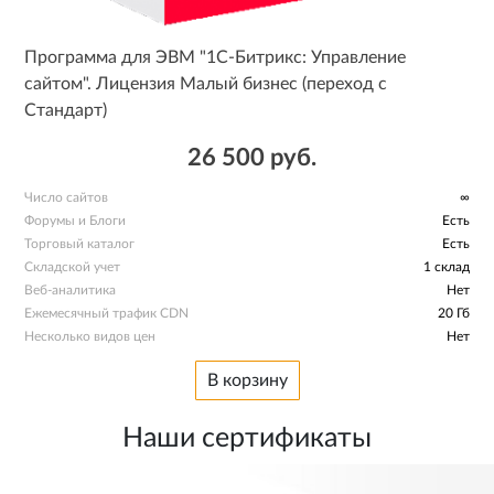
Программа для ЭВМ "1С-Битрикс: Управление
сайтом". Лицензия Малый бизнес (переход с
Стандарт)
26 500 руб.
Число сайтов
∞
Форумы и Блоги
Есть
Торговый каталог
Есть
Складской учет
1 склад
Веб-аналитика
Нет
Ежемесячный трафик CDN
20 Гб
Несколько видов цен
Нет
В корзину
Наши сертификаты